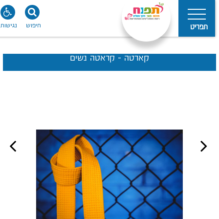
חיפוש
נגישות
תפריט
קארטה - קראטה נשים