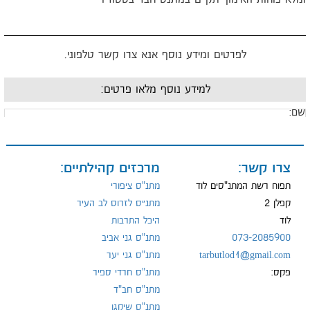
לפרטים ומידע נוסף אנא צרו קשר טלפוני.
למידע נוסף מלאו פרטים:
ם:
ייל:
צרו קשר:
מרכזים קהילתיים:
תפוח רשת המתנ"סים לוד
מתנ"ס ציפורי
קפלן 2
מתנ״ס לזרוס לב העיר
לוד
היכל התרבות
ל:
073-2085900
מתנ"ס גני אביב
tarbutlod1@gmail.com
מתנ"ס גני יער
פקס:
מתנ"ס חרדי ספיר
מתנ"ס חב"ד
מתנ"ס שיקגו