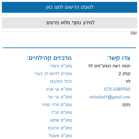
לטופס הרישום לחצו כאן
למידע נוסף מלאו פרטים:
ם:
ייל:
צרו קשר:
מרכזים קהילתיים:
תפוח רשת המתנ"סים לוד
מתנ"ס ציפורי
קפלן 2
מתנ״ס לזרוס לב העיר
לוד
היכל התרבות
ל:
073-2085900
מתנ"ס גני אביב
tarbutlod1@gmail.com
מתנ"ס גני יער
פקס:
מתנ"ס חרדי ספיר
מתנ"ס חב"ד
מתנ"ס שיקגו
מתנ"ס הרכבת
מתנ"ס אשכול