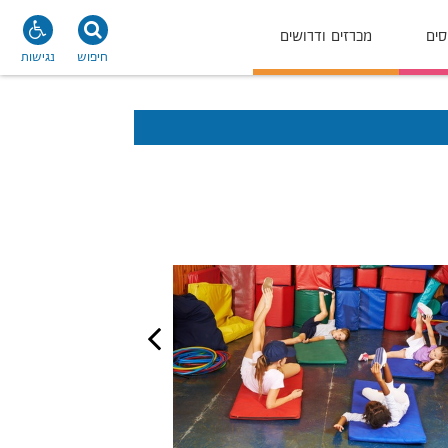
סים
מכרזים ודרושים
חיפוש
נגישות