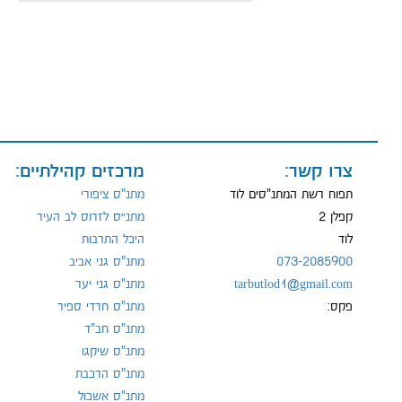
שם:
מייל:
צרו קשר:
מרכזים קהילתיים:
טל:
תפוח רשת המתנ"סים לוד
מתנ"ס ציפורי
קפלן 2
מתנ״ס לזרוס לב העיר
לוד
היכל התרבות
073-2085900
מתנ"ס גני אביב
tarbutlod1@gmail.com
מתנ"ס גני יער
פקס:
מתנ"ס חרדי ספיר
מתנ"ס חב"ד
מתנ"ס שיקגו
מתנ"ס הרכבת
מתנ"ס אשכול