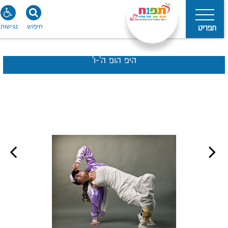
חיפוש
נגישות
תפריט
היפ הופ ה'-ו'