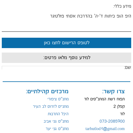
ידע כללי:
יפ הופ כיתות ד'-ה' בהדרכת אסתי פולטיגר
לטופס הרישום לחצו כאן
למידע נוסף מלאו פרטים:
ם:
ייל:
צרו קשר:
מרכזים קהילתיים:
תפוח רשת המתנ"סים לוד
מתנ"ס ציפורי
קפלן 2
מתנ״ס לזרוס לב העיר
לוד
היכל התרבות
ל:
073-2085900
מתנ"ס גני אביב
tarbutlod1@gmail.com
מתנ"ס גני יער