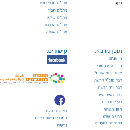
פקס:
מתנ"ס חרדי ספיר
מתנ"ס חב"ד
מתנ"ס שיקגו
מתנ"ס הרכבת
מתנ"ס אשכול
תוכן מרכזי:
קישורים:
מי אנחנו
חברי הדירקטוריון
אודות - מי אנחנו?
דבר מנכ"ל הרשת
דבר יו"ר הרשת
דבר ראש העיר
בעלי תפקידים
חזון ומטרות
הצהרת נגישות
החוגים שלנו
הסדרי נגישות פיזיים
התחברות למערכת
נגישות