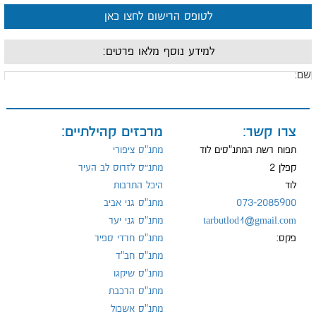
לטופס הרישום לחצו כאן
למידע נוסף מלאו פרטים:
ם:
ייל:
צרו קשר:
מרכזים קהילתיים:
תפוח רשת המתנ"סים לוד
מתנ"ס ציפורי
קפלן 2
מתנ״ס לזרוס לב העיר
לוד
היכל התרבות
ל:
073-2085900
מתנ"ס גני אביב
tarbutlod1@gmail.com
מתנ"ס גני יער
פקס:
מתנ"ס חרדי ספיר
מתנ"ס חב"ד
מתנ"ס שיקגו
מתנ"ס הרכבת
מתנ"ס אשכול