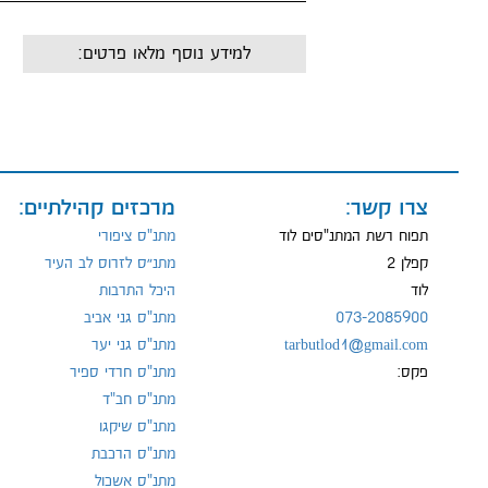
למידע נוסף מלאו פרטים:
שם:
מייל:
צרו קשר:
מרכזים קהילתיים:
תפוח רשת המתנ"סים לוד
מתנ"ס ציפורי
קפלן 2
מתנ״ס לזרוס לב העיר
טל:
לוד
היכל התרבות
073-2085900
מתנ"ס גני אביב
tarbutlod1@gmail.com
מתנ"ס גני יער
פקס:
מתנ"ס חרדי ספיר
מתנ"ס חב"ד
מתנ"ס שיקגו
מתנ"ס הרכבת
מתנ"ס אשכול