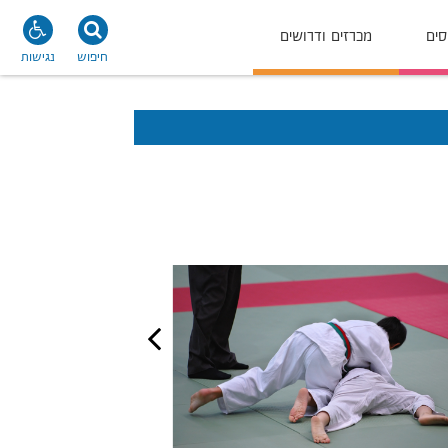
סים
מכרזים ודרושים
חיפוש
נגישות