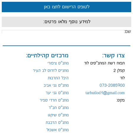
לטופס הרישום לחצו כאן
למידע נוסף מלאו פרטים:
ם:
ייל:
צרו קשר:
מרכזים קהילתיים:
תפוח רשת המתנ"סים לוד
מתנ"ס ציפורי
קפלן 2
מתנ״ס לזרוס לב העיר
לוד
היכל התרבות
ל:
073-2085900
מתנ"ס גני אביב
tarbutlod1@gmail.com
מתנ"ס גני יער
פקס:
מתנ"ס חרדי ספיר
מתנ"ס חב"ד
מתנ"ס שיקגו
מתנ"ס הרכבת
מתנ"ס אשכול