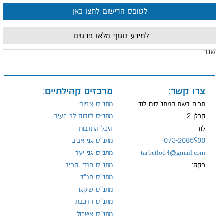
לטופס הרישום לחצו כאן
למידע נוסף מלאו פרטים:
ם:
ייל:
צרו קשר:
מרכזים קהילתיים:
תפוח רשת המתנ"סים לוד
מתנ"ס ציפורי
קפלן 2
מתנ״ס לזרוס לב העיר
לוד
היכל התרבות
ל:
073-2085900
מתנ"ס גני אביב
tarbutlod1@gmail.com
מתנ"ס גני יער
פקס:
מתנ"ס חרדי ספיר
מתנ"ס חב"ד
מתנ"ס שיקגו
מתנ"ס הרכבת
מתנ"ס אשכול