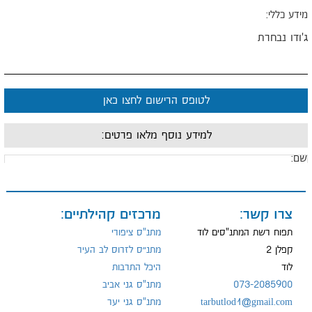
ידע כללי:
'ודו נבחרת
לטופס הרישום לחצו כאן
למידע נוסף מלאו פרטים:
ם:
ייל:
צרו קשר:
מרכזים קהילתיים:
תפוח רשת המתנ"סים לוד
מתנ"ס ציפורי
קפלן 2
מתנ״ס לזרוס לב העיר
לוד
היכל התרבות
ל:
073-2085900
מתנ"ס גני אביב
tarbutlod1@gmail.com
מתנ"ס גני יער