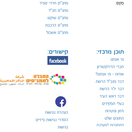
פקס:
מתנ"ס חרדי ספיר
מתנ"ס חב"ד
מתנ"ס שיקגו
מתנ"ס הרכבת
מתנ"ס אשכול
תוכן מרכזי:
קישורים:
מי אנחנו
חברי הדירקטוריון
אודות - מי אנחנו?
דבר מנכ"ל הרשת
דבר יו"ר הרשת
דבר ראש העיר
בעלי תפקידים
חזון ומטרות
הצהרת נגישות
החוגים שלנו
הסדרי נגישות פיזיים
התחברות למערכת
נגישות