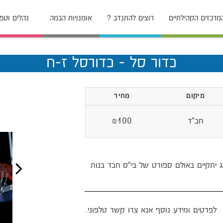
מרכזים הקהילתיים
רוצים להתנדב ?
אומנויות הבמה
נהלים וטפ
כדור סל - כדורסל ז-ח
מיקום
מחיר
חב"ד
₪100
ג יתקיים באולם ספורט של בי"ס חבד בנות
לפרטים ומידע נוסף אנא צרו קשר טלפוני.