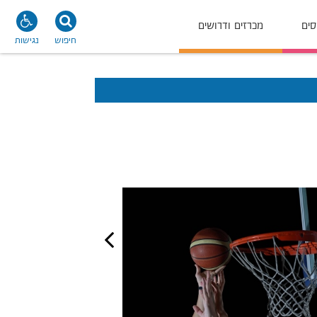
סים
מכרזים ודרושים
חיפוש
נגישות