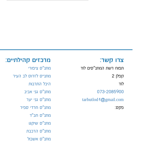
שם:
מייל:
צרו קשר:
מרכזים קהילתיים:
טל:
תפוח רשת המתנ"סים לוד
מתנ"ס ציפורי
קפלן 2
מתנ״ס לזרוס לב העיר
לוד
היכל התרבות
073-2085900
מתנ"ס גני אביב
tarbutlod1@gmail.com
מתנ"ס גני יער
פקס:
מתנ"ס חרדי ספיר
מתנ"ס חב"ד
מתנ"ס שיקגו
מתנ"ס הרכבת
מתנ"ס אשכול