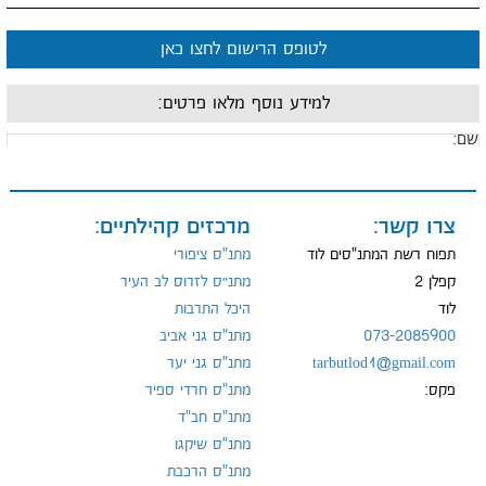
לטופס הרישום לחצו כאן
למידע נוסף מלאו פרטים:
ם:
ייל:
צרו קשר:
מרכזים קהילתיים:
תפוח רשת המתנ"סים לוד
מתנ"ס ציפורי
קפלן 2
מתנ״ס לזרוס לב העיר
לוד
היכל התרבות
ל:
073-2085900
מתנ"ס גני אביב
tarbutlod1@gmail.com
מתנ"ס גני יער
פקס:
מתנ"ס חרדי ספיר
מתנ"ס חב"ד
מתנ"ס שיקגו
מתנ"ס הרכבת