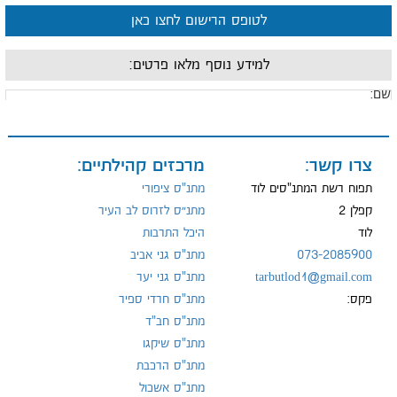
לטופס הרישום לחצו כאן
למידע נוסף מלאו פרטים:
ם:
ייל:
צרו קשר:
מרכזים קהילתיים:
תפוח רשת המתנ"סים לוד
מתנ"ס ציפורי
קפלן 2
מתנ״ס לזרוס לב העיר
לוד
היכל התרבות
ל:
073-2085900
מתנ"ס גני אביב
tarbutlod1@gmail.com
מתנ"ס גני יער
פקס:
מתנ"ס חרדי ספיר
מתנ"ס חב"ד
מתנ"ס שיקגו
מתנ"ס הרכבת
מתנ"ס אשכול