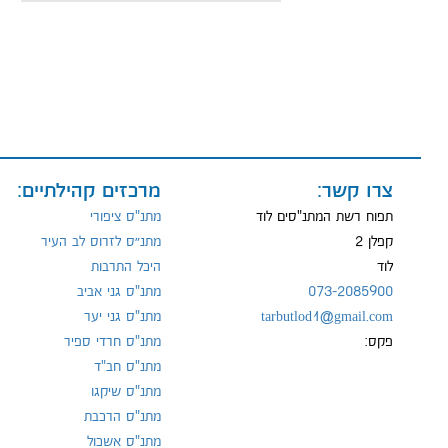
שם:
מייל:
צרו קשר:
מרכזים קהילתיים:
טל:
תפוח רשת המתנ"סים לוד
מתנ"ס ציפורי
קפלן 2
מתנ״ס לזרוס לב העיר
לוד
היכל התרבות
073-2085900
מתנ"ס גני אביב
tarbutlod1@gmail.com
מתנ"ס גני יער
פקס:
מתנ"ס חרדי ספיר
מתנ"ס חב"ד
מתנ"ס שיקגו
מתנ"ס הרכבת
מתנ"ס אשכול