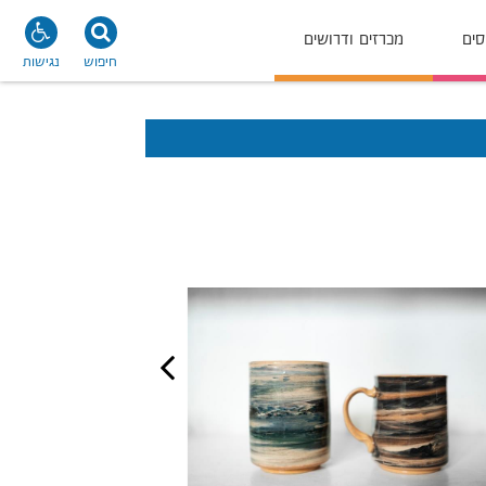
סים
מכרזים ודרושים
חיפוש
נגישות