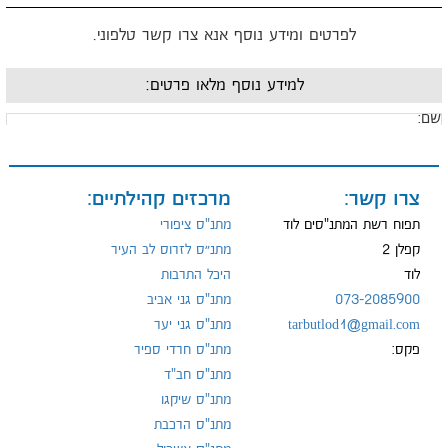
לפרטים ומידע נוסף אנא צרו קשר טלפוני.
למידע נוסף מלאו פרטים:
ם:
ייל:
צרו קשר:
מרכזים קהילתיים:
תפוח רשת המתנ"סים לוד
מתנ"ס ציפורי
קפלן 2
מתנ״ס לזרוס לב העיר
לוד
היכל התרבות
ל:
073-2085900
מתנ"ס גני אביב
tarbutlod1@gmail.com
מתנ"ס גני יער
פקס:
מתנ"ס חרדי ספיר
מתנ"ס חב"ד
מתנ"ס שיקגו
מתנ"ס הרכבת