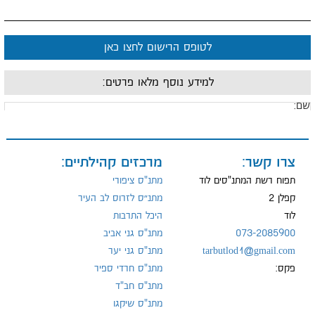
לטופס הרישום לחצו כאן
למידע נוסף מלאו פרטים:
ם:
ייל:
צרו קשר:
מרכזים קהילתיים:
תפוח רשת המתנ"סים לוד
מתנ"ס ציפורי
קפלן 2
מתנ״ס לזרוס לב העיר
לוד
היכל התרבות
ל:
073-2085900
מתנ"ס גני אביב
tarbutlod1@gmail.com
מתנ"ס גני יער
פקס:
מתנ"ס חרדי ספיר
מתנ"ס חב"ד
מתנ"ס שיקגו