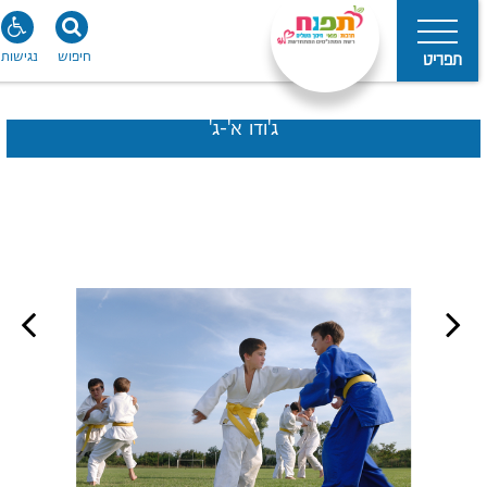
חיפוש
נגישות
תפריט
ג'ודו א'-ג'