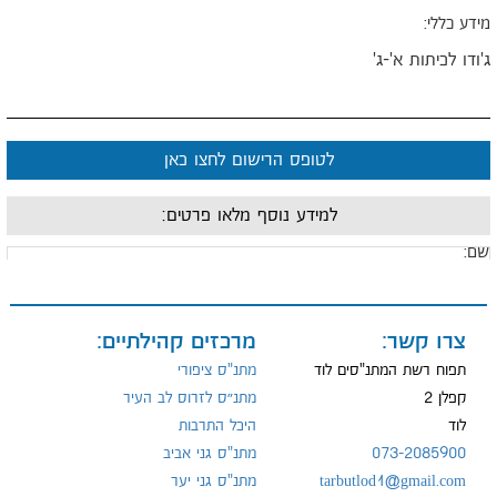
ידע כללי:
'ודו לכיתות א'-ג'
לטופס הרישום לחצו כאן
למידע נוסף מלאו פרטים:
ם:
ייל:
צרו קשר:
מרכזים קהילתיים:
תפוח רשת המתנ"סים לוד
מתנ"ס ציפורי
קפלן 2
מתנ״ס לזרוס לב העיר
לוד
היכל התרבות
ל:
073-2085900
מתנ"ס גני אביב
tarbutlod1@gmail.com
מתנ"ס גני יער