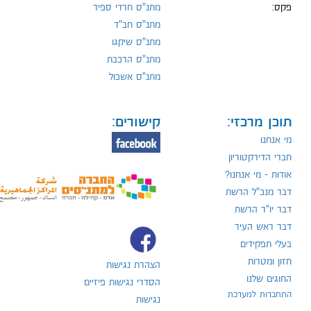
פקס:
מתנ"ס חרדי ספיר
מתנ"ס חב"ד
מתנ"ס שיקגו
מתנ"ס הרכבת
מתנ"ס אשכול
תוכן מרכזי:
קישורים:
מי אנחנו
חברי הדירקטוריון
אודות - מי אנחנו?
דבר מנכ"ל הרשת
דבר יו"ר הרשת
דבר ראש העיר
בעלי תפקידים
חזון ומטרות
הצהרת נגישות
החוגים שלנו
הסדרי נגישות פיזיים
התחברות למערכת
נגישות