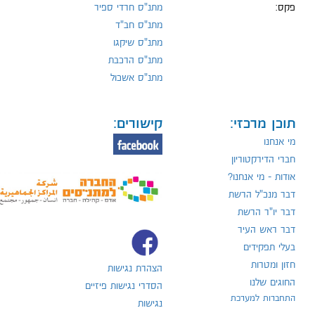
פקס:
מתנ"ס חרדי ספיר
מתנ"ס חב"ד
מתנ"ס שיקגו
מתנ"ס הרכבת
מתנ"ס אשכול
תוכן מרכזי:
קישורים:
מי אנחנו
חברי הדירקטוריון
אודות - מי אנחנו?
דבר מנכ"ל הרשת
דבר יו"ר הרשת
דבר ראש העיר
בעלי תפקידים
חזון ומטרות
הצהרת נגישות
החוגים שלנו
הסדרי נגישות פיזיים
התחברות למערכת
נגישות