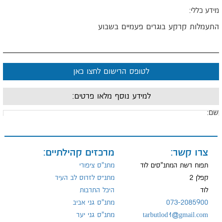
ידע כללי:
תעמלות קרקע בוגרים פעמיים בשבוע
לטופס הרישום לחצו כאן
למידע נוסף מלאו פרטים:
ם:
ייל:
צרו קשר:
מרכזים קהילתיים:
תפוח רשת המתנ"סים לוד
מתנ"ס ציפורי
קפלן 2
מתנ״ס לזרוס לב העיר
לוד
היכל התרבות
ל:
073-2085900
מתנ"ס גני אביב
tarbutlod1@gmail.com
מתנ"ס גני יער