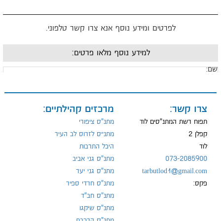
לפרטים ומידע נוסף אנא צרו קשר טלפוני.
למידע נוסף מלאו פרטים:
ם:
ייל:
צרו קשר:
מרכזים קהילתיים:
תפוח רשת המתנ"סים לוד
מתנ"ס ציפורי
קפלן 2
מתנ״ס לזרוס לב העיר
לוד
היכל התרבות
ל:
073-2085900
מתנ"ס גני אביב
tarbutlod1@gmail.com
מתנ"ס גני יער
פקס:
מתנ"ס חרדי ספיר
מתנ"ס חב"ד
מתנ"ס שיקגו
מתנ"ס הרכבת