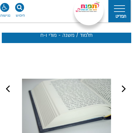
חיפוש
נגישות
תפריט
תלמוד / משנה - מורי ו-ח