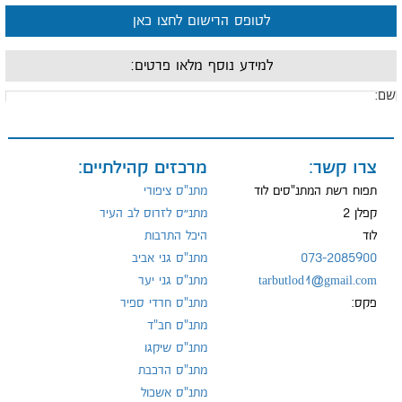
לטופס הרישום לחצו כאן
למידע נוסף מלאו פרטים:
ם:
ייל:
צרו קשר:
מרכזים קהילתיים:
תפוח רשת המתנ"סים לוד
מתנ"ס ציפורי
קפלן 2
מתנ״ס לזרוס לב העיר
לוד
היכל התרבות
ל:
073-2085900
מתנ"ס גני אביב
tarbutlod1@gmail.com
מתנ"ס גני יער
פקס:
מתנ"ס חרדי ספיר
מתנ"ס חב"ד
מתנ"ס שיקגו
מתנ"ס הרכבת
מתנ"ס אשכול