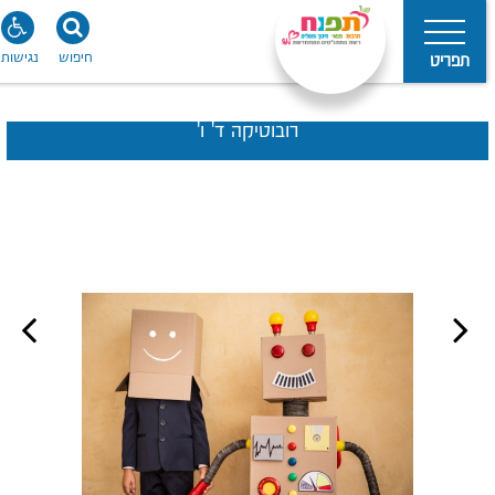
חיפוש
נגישות
תפריט
רובוטיקה ד' ו'