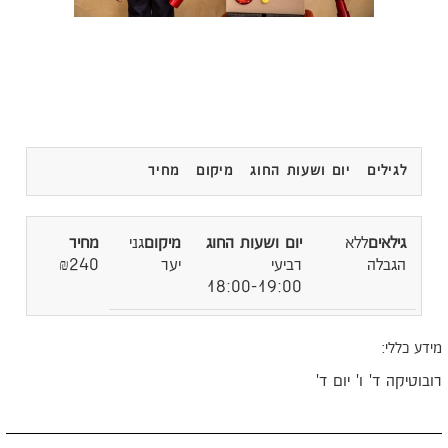
לגילים
יום ושעות החוג
מיקום
מחיר
ללא
גני
הגבלה
רביעי
יער
₪240
18:00-19:00
ידע כללי:
ובוטיקה ד' ו' יום ד'