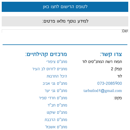
לטופס הרישום לחצו כאן
למידע נוסף מלאו פרטים:
ם:
ייל:
צרו קשר:
מרכזים קהילתיים:
תפוח רשת המתנ"סים לוד
מתנ"ס ציפורי
קפלן 2
מתנ״ס לזרוס לב העיר
לוד
היכל התרבות
ל:
073-2085900
מתנ"ס גני אביב
tarbutlod1@gmail.com
מתנ"ס גני יער
פקס:
מתנ"ס חרדי ספיר
מתנ"ס חב"ד
מתנ"ס שיקגו
מתנ"ס הרכבת
מתנ"ס אשכול