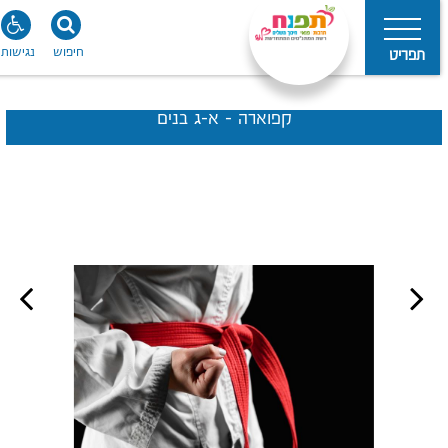
חיפוש
נגישות
תפריט
קפוארה - א-ג בנים