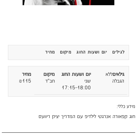
לגילים
יום ושעות החוג
מיקום
מחיר
ללא
הגבלה
שני
חב"ד
₪115
17:15-18:00
ידע כללי:
וג קפאורה אנרגטי לילדיפ עם המדריך יציק ריוועס