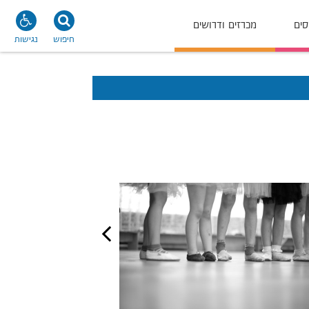
סים
מכרזים ודרושים
חיפוש
נגישות