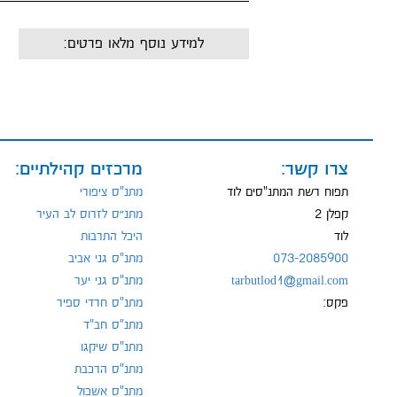
למידע נוסף מלאו פרטים:
שם:
מייל:
צרו קשר:
מרכזים קהילתיים:
תפוח רשת המתנ"סים לוד
מתנ"ס ציפורי
קפלן 2
מתנ״ס לזרוס לב העיר
טל:
לוד
היכל התרבות
073-2085900
מתנ"ס גני אביב
tarbutlod1@gmail.com
מתנ"ס גני יער
פקס:
מתנ"ס חרדי ספיר
מתנ"ס חב"ד
מתנ"ס שיקגו
מתנ"ס הרכבת
מתנ"ס אשכול