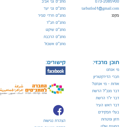
073-2085900
מתנ"ס גני אביב
tarbutlod1@gmail.com
מתנ"ס גני יער
פקס:
מתנ"ס חרדי ספיר
מתנ"ס חב"ד
מתנ"ס שיקגו
מתנ"ס הרכבת
מתנ"ס אשכול
תוכן מרכזי:
קישורים:
מי אנחנו
חברי הדירקטוריון
אודות - מי אנחנו?
דבר מנכ"ל הרשת
דבר יו"ר הרשת
דבר ראש העיר
בעלי תפקידים
חזון ומטרות
הצהרת נגישות
החוגים שלנו