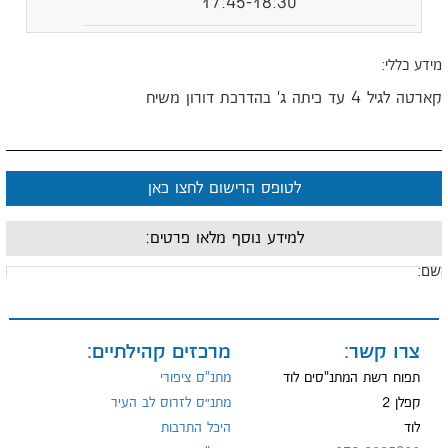
17:45-18:30
ידע כללי:
רטה לגיל 4 עד כיתה ג' בהדרכת דורון משיח
לטופס הרישום לחצו כאן
למידע נוסף מלאו פרטים:
ם:
ייל:
צרו קשר:
מרכזים קהילתיים:
תפוח רשת המתנ"סים לוד
מתנ"ס ציפורי
קפלן 2
מתנ״ס לזרוס לב העיר
לוד
היכל התרבות
ל: