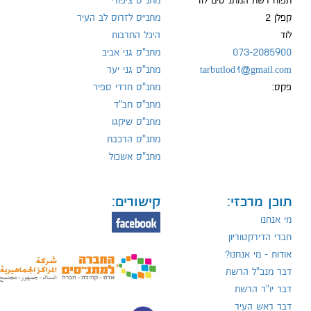
תפוח רשת המתנ"סים לוד
מתנ"ס ציפורי
קפלן 2
מתנ״ס לזרוס לב העיר
לוד
היכל התרבות
073-2085900
מתנ"ס גני אביב
tarbutlod1@gmail.com
מתנ"ס גני יער
פקס:
מתנ"ס חרדי ספיר
מתנ"ס חב"ד
מתנ"ס שיקגו
מתנ"ס הרכבת
מתנ"ס אשכול
תוכן מרכזי:
קישורים:
מי אנחנו
חברי הדירקטוריון
אודות - מי אנחנו?
דבר מנכ"ל הרשת
דבר יו"ר הרשת
דבר ראש העיר