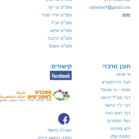
tarbutlod1@gmail.com
מתנ"ס גני יער
פקס:
מתנ"ס חרדי ספיר
מתנ"ס חב"ד
מתנ"ס שיקגו
מתנ"ס הרכבת
מתנ"ס אשכול
תוכן מרכזי:
קישורים:
מי אנחנו
חברי הדירקטוריון
אודות - מי אנחנו?
דבר מנכ"ל הרשת
דבר יו"ר הרשת
דבר ראש העיר
בעלי תפקידים
חזון ומטרות
הצהרת נגישות
החוגים שלנו
הסדרי נגישות פיזיים