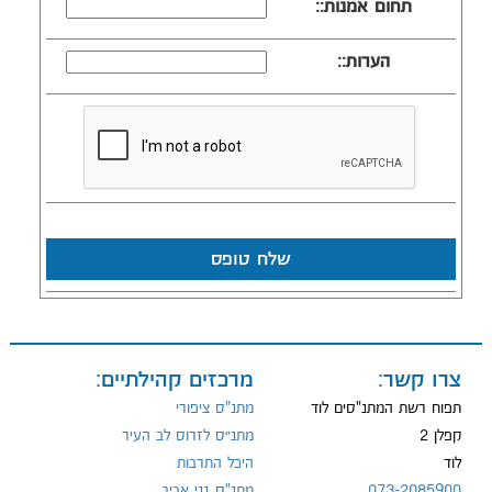
תחום אמנות::
הערות::
שלח טופס
צרו קשר:
מרכזים קהילתיים:
תפוח רשת המתנ"סים לוד
מתנ"ס ציפורי
קפלן 2
מתנ״ס לזרוס לב העיר
לוד
היכל התרבות
073-2085900
מתנ"ס גני אביב